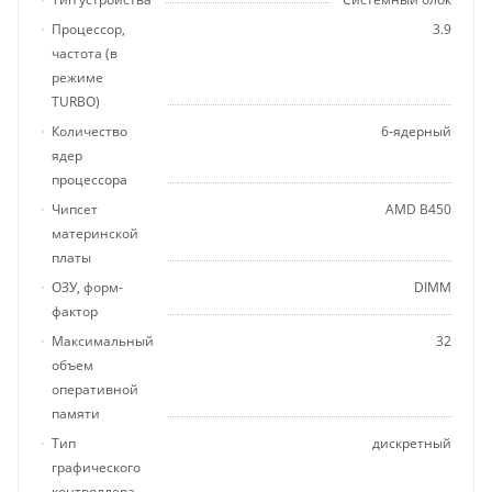
Процессор,
3.9
частота (в
режиме
TURBO)
Количество
6-ядерный
ядер
процессора
Чипсет
AMD B450
материнской
платы
ОЗУ, форм-
DIMM
фактор
Максимальный
32
объем
оперативной
памяти
Тип
дискретный
графического
контроллера