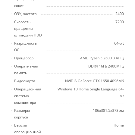
сокет
ОЗУ, частота
2400
Скорость
7200
вращения
шпинделя HDD
Разрядность
64-bit
ОС
Процессор
AMD Ryzen 5 2600 3.4ГГц
Оперативная
DDR4 16ГБ 2400МГц
память
Видеокарта
NVIDIA GeForce GTX 1650 4096Мб
Операционная
Windows 10 Home Single Language 64-
система
bit
компьютера
Размеры
186x381.5x373мм
корпуса
Версия
Home
операционной