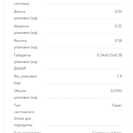
системы
Длина
0.54
упаковки (ед)
Ширина
0.25
упаковки (ед)
Высота
0.58
упаковки (ед)
Габариты
0.54x0.25x0.58
упаковки (ед)
ДхШхВ
Вес упаковки
7.9
(ед)
Объем
0.0783
упаковки (ед)
Тип
Tower
системного
блока для
подгруппы
Тип устройства
Системный блок