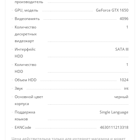
производитель
GPU, модель
GeForce GTX 1650
Видеопамять
4096
Количество
1
дискретных
видеокарт
Интерфейс
SATA III
HDD
Количество
1
HDD
Объем HDD
1024
Звук
int
Основной цвет
черный
корпуса
Поддержка
Single Language
языков
EANCode
4630111213318
Цена действительна только для интернет-магазина и может