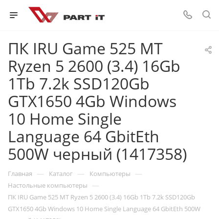
ПК IRU Game 525 MT
Ryzen 5 2600 (3.4) 16Gb
1Tb 7.2k SSD120Gb
GTX1650 4Gb Windows
10 Home Single
Language 64 GbitEth
500W черный (1417358)
—
—
—
Главная
Каталог
Компьютеры
—
Настольные компьютеры
ПК IRU Game 525 MT Ryzen 5 2600 (3.4) 16Gb 1Tb 7.2k SSD120Gb
GTX1650 4Gb Windows 10 Home Single Language 64 GbitEth 500W