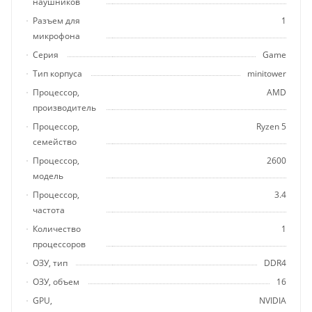
наушников
Разъем для
1
микрофона
Серия
Game
Тип корпуса
minitower
Процессор,
AMD
производитель
Процессор,
Ryzen 5
семейство
Процессор,
2600
модель
Процессор,
3.4
частота
Количество
1
процессоров
ОЗУ, тип
DDR4
ОЗУ, объем
16
GPU,
NVIDIA