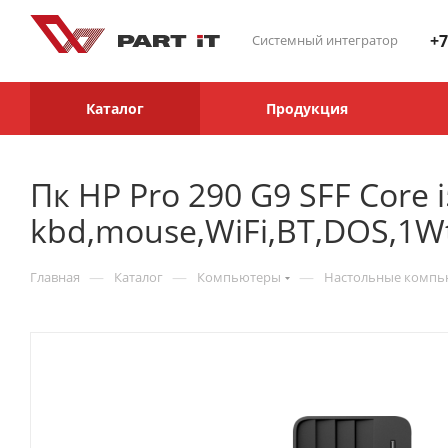
+7
Системный интегратор
Каталог
Продукция
Пк HP Pro 290 G9 SFF Core
kbd,mouse,WiFi,BT,DOS,1W
—
—
—
Главная
Каталог
Компьютеры
Настольные комп