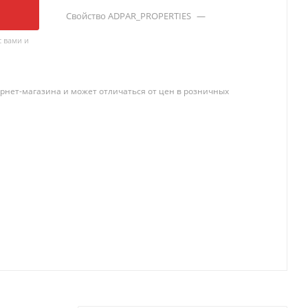
Свойство ADPAR_PROPERTIES
—
 вами и
рнет-магазина и может отличаться от цен в розничных