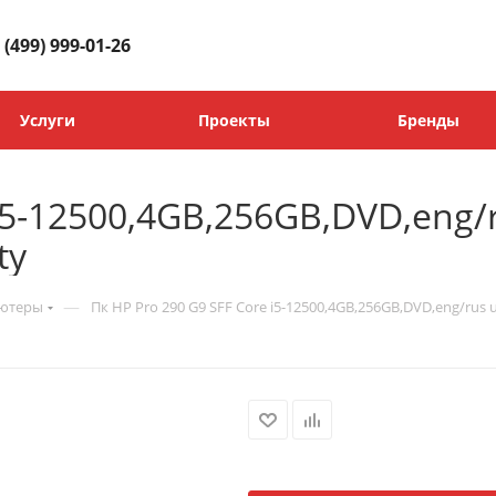
 (499) 999-01-26
Услуги
Проекты
Бренды
 i5-12500,4GB,256GB,DVD,eng/
ty
—
ьютеры
Пк HP Pro 290 G9 SFF Core i5-12500,4GB,256GB,DVD,eng/rus