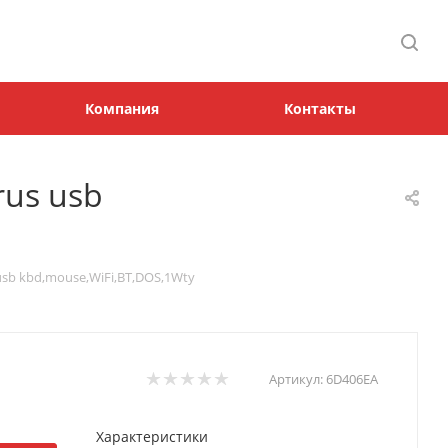
Компания
Контакты
rus usb
 usb kbd,mouse,WiFi,BT,DOS,1Wty
Артикул:
6D406EA
Характеристики