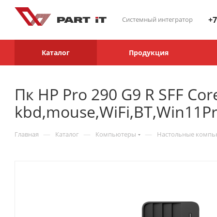
+7
Системный интегратор
Каталог
Продукция
Пк HP Pro 290 G9 R SFF Co
kbd,mouse,WiFi,BT,Win11Pr
—
—
—
Главная
Каталог
Компьютеры
Настольные комп