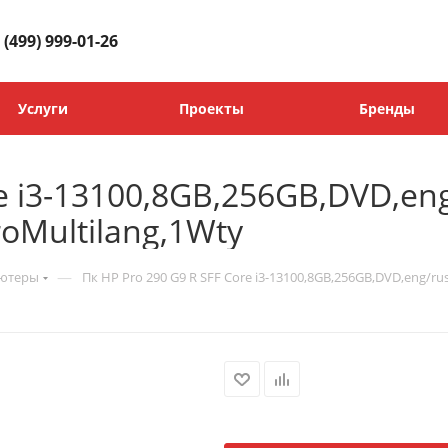
 (499) 999-01-26
Услуги
Проекты
Бренды
re i3-13100,8GB,256GB,DVD,en
oMultilang,1Wty
—
ьютеры
Пк HP Pro 290 G9 R SFF Core i3-13100,8GB,256GB,DVD,eng/ru