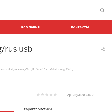
Компания
Контакты
g/rus usb
s usb kbd,mouse,WiFi,BT,Win11ProMultilang,1Wty
Артикул:
883U6EA
Характеристики