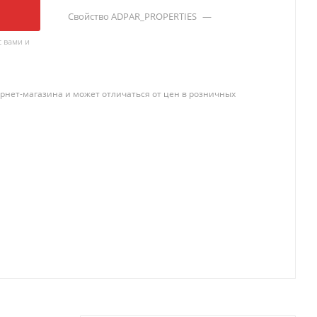
Свойство ADPAR_PROPERTIES
—
 вами и
рнет-магазина и может отличаться от цен в розничных