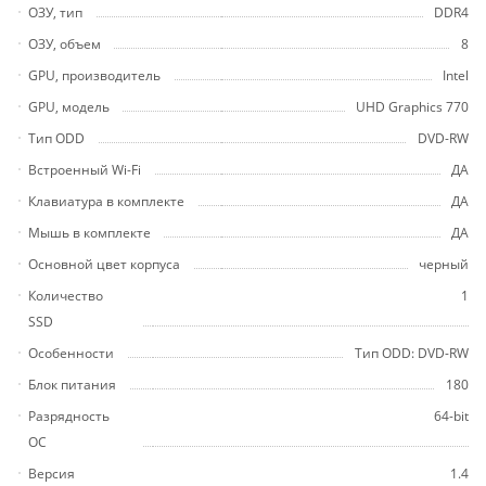
ОЗУ, тип
DDR4
ОЗУ, объем
8
GPU, производитель
Intel
GPU, модель
UHD Graphics 770
Тип ODD
DVD-RW
Встроенный Wi-Fi
ДА
Клавиатура в комплекте
ДА
Мышь в комплекте
ДА
Основной цвет корпуса
черный
Количество
1
SSD
Особенности
Тип ODD: DVD-RW
Блок питания
180
Разрядность
64-bit
ОС
Версия
1.4