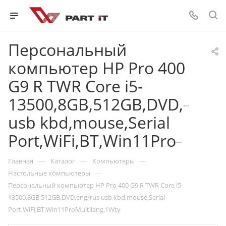
Персональный
компьютер HP Pro 400
G9 R TWR Core i5-
13500,8GB,512GB,DVD,eng/r
usb kbd,mouse,Serial
Port,WiFi,BT,Win11ProMultilang,1Wty
—
—
—
Главная
Каталог
Компьютеры
—
Настольные компьютеры
Персональный компьютер HP Pro 400 G9 R TWR Core i5-
13500,8GB,512GB,DVD,eng/rus usb kbd,mouse,Serial
Port,WiFi,BT,Win11ProMultilang,1Wty