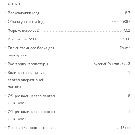
ДхШхВ
Вес упаковки (ед)
8.7
Объем упаковки (ед)
0.0555807
Форм-фактор SSD
M.2
Интерфейс SSD
PCI-E
Тип системного блока для
Tower
подгруппы
Раскладка клавиатуры
русский/английский
Количество занятых
1
слотов оперативной
памяти
Общее количество портов
8
USB Type-A
Общее количество портов
1
USB Type-С
Поколение процессоров
Intel 13xxx