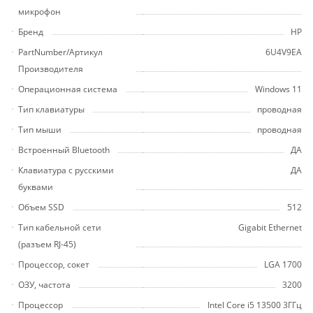
микрофон
Бренд
HP
PartNumber/Артикул
6U4V9EA
Производителя
Операционная система
Windows 11
Тип клавиатуры
проводная
Тип мыши
проводная
Встроенный Bluetooth
ДА
Клавиатура с русскими
ДА
буквами
Объем SSD
512
Тип кабельной сети
Gigabit Ethernet
(разъем RJ-45)
Процессор, сокет
LGA 1700
ОЗУ, частота
3200
Процессор
Intel Core i5 13500 3ГГц