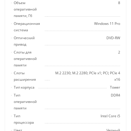
Объем
8
оперативной
памяти, Гб
Операционная
Windows 11 Pro
система
Оптический
DVD-RW
привод
Слоты для
2
оперативной
памяти
Слоты
М.2 2230; М.2 2280; PCIe x1; PCI; PCIe 4
расширения
x16
Тип корпуса
Tower
Тип
DDR4
оперативной
памяти
Тип
Intel Core i5
процессора
Цвет
Черный