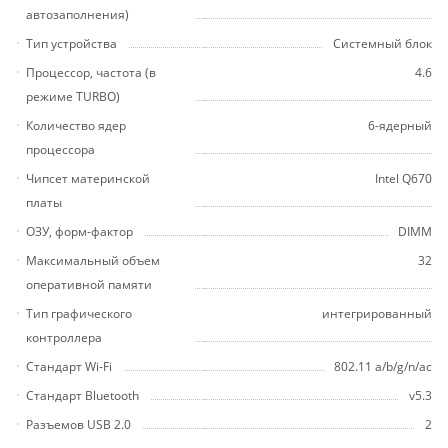
автозаполнения)
Тип устройства
Системный блок
Процессор, частота (в
4.6
режиме TURBO)
Количество ядер
6-ядерный
процессора
Чипсет материнской
Intel Q670
платы
ОЗУ, форм-фактор
DIMM
Максимальный объем
32
оперативной памяти
Тип графического
интегрированный
контроллера
Стандарт Wi-Fi
802.11 a/b/g/n/ac
Стандарт Bluetooth
v5.3
Разъемов USB 2.0
2