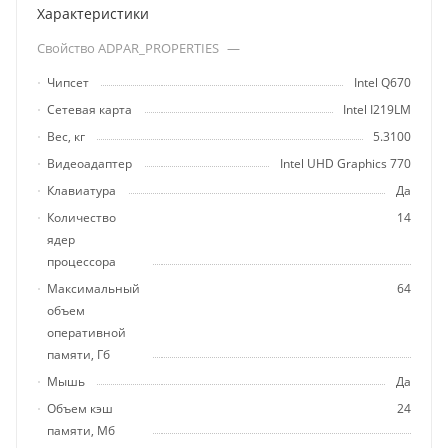
Характеристики
Свойство ADPAR_PROPERTIES
—
Чипсет
Intel Q670
Cетевая карта
Intel I219LM
Вес, кг
5.3100
Видеоадаптер
Intel UHD Graphics 770
Клавиатура
Да
Количество
14
ядер
процессора
Максимальный
64
объем
оперативной
памяти, Гб
Мышь
Да
Объем кэш
24
памяти, Мб