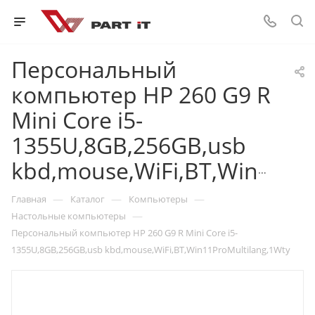
Персональный
компьютер HP 260 G9 R
Mini Core i5-
1355U,8GB,256GB,usb
kbd,mouse,WiFi,BT,Win11ProMultilang,1Wty
—
—
—
Главная
Каталог
Компьютеры
—
Настольные компьютеры
Персональный компьютер HP 260 G9 R Mini Core i5-
1355U,8GB,256GB,usb kbd,mouse,WiFi,BT,Win11ProMultilang,1Wty