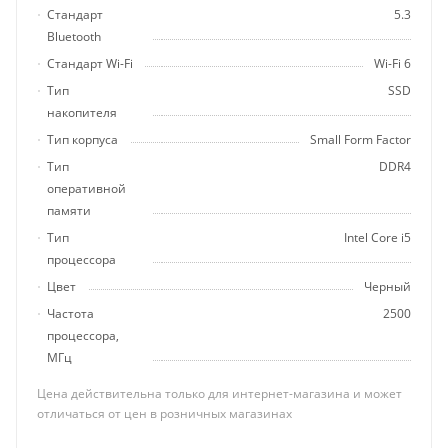
Стандарт
5.3
Bluetooth
Стандарт Wi-Fi
Wi-Fi 6
Тип
SSD
накопителя
Тип корпуса
Small Form Factor
Тип
DDR4
оперативной
памяти
Тип
Intel Core i5
процессора
Цвет
Черный
Частота
2500
процессора,
МГц
Цена действительна только для интернет-магазина и может
отличаться от цен в розничных магазинах