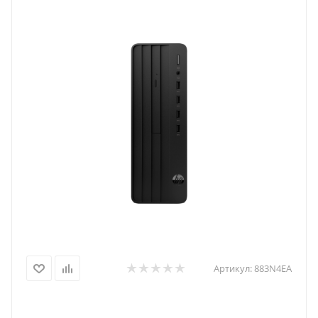
Артикул:
883N4EA