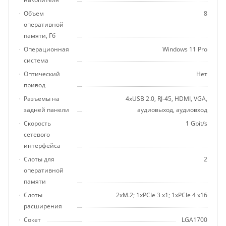
Объем
8
оперативной
памяти, Гб
Операционная
Windows 11 Pro
система
Оптический
Нет
привод
Разъемы на
4хUSB 2.0, RJ-45, HDMI, VGA,
задней панели
аудиовыход, аудиовход
Скорость
1 Gbit/s
сетевого
интерфейса
Слоты для
2
оперативной
памяти
Слоты
2хM.2; 1хPCIe 3 x1; 1хPCIe 4 x16
расширения
Сокет
LGA1700