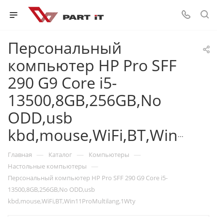
Персональный
компьютер HP Pro SFF
290 G9 Core i5-
13500,8GB,256GB,No
ODD,usb
kbd,mouse,WiFi,BT,Win11ProMultilang,1Wty
—
—
—
Главная
Каталог
Компьютеры
—
Настольные компьютеры
Персональный компьютер HP Pro SFF 290 G9 Core i5-
13500,8GB,256GB,No ODD,usb
kbd,mouse,WiFi,BT,Win11ProMultilang,1Wty