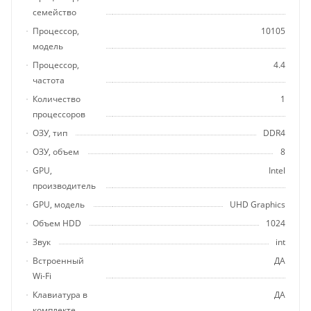
семейство
Процессор,
10105
модель
Процессор,
4.4
частота
Количество
1
процессоров
ОЗУ, тип
DDR4
ОЗУ, объем
8
GPU,
Intel
производитель
GPU, модель
UHD Graphics
Объем HDD
1024
Звук
int
Встроенный
ДА
Wi-Fi
Клавиатура в
ДА
комплекте