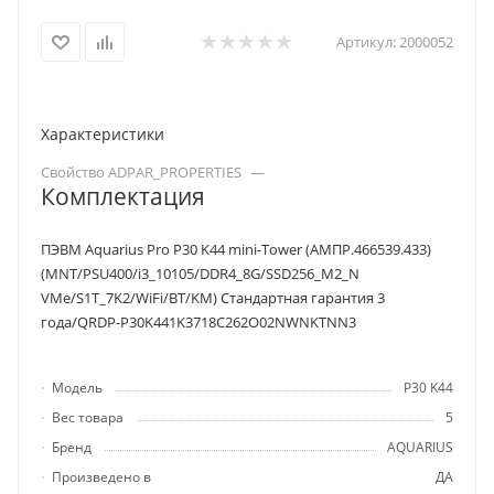
Артикул:
2000052
Характеристики
Свойство ADPAR_PROPERTIES
—
Комплектация
ПЭВМ Aquarius Pro P30 K44 mini-Tower (АМПР.466539.433)
(MNT/PSU400/i3_10105/DDR4_8G/SSD256_M2_N
VMe/S1T_7K2/WiFi/BT/KM) Стандартная гарантия 3
года/QRDP-P30K441K3718C262O02NWNKTNN3
Модель
P30 K44
Вес товара
5
Бренд
AQUARIUS
Произведено в
ДА