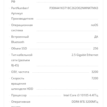
РФ
PartNumber/
P30K441K3718C262O02NWNKTNN3
Артикул
Производителя
Операционная
noOS
система
Встроенный
ДА
Bluetooth
Объем SSD
256
Тип кабельной
2.5 Gigabit Ethernet
сети (разъем
RJ-45)
ОЗУ, частота
3200
Скорость
7200
вращения
шпинделя HDD
Процессор
Intel Core i3 10105 4.4ГГц
Оперативная
DDR4 8ГБ 3200МГц
память