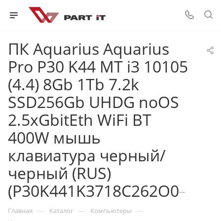
ПК Aquarius Aquarius
Pro P30 K44 MT i3 10105
(4.4) 8Gb 1Tb 7.2k
SSD256Gb UHDG noOS
2.5xGbitEth WiFi BT
400W мышь
клавиатура черный/
черный (RUS)
(P30K441K3718C262O02NWNKTNN3)
—
—
—
Главная
Каталог
Компьютеры