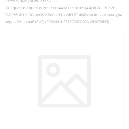
—
Настольные компьютеры
ПК Aquarius Aquarius Pro P30 K44 MT i3 10105 (4.4) 8Gb 1Tb 7.2k
SSD256Gb UHDG noOS 2.5xGbitEth WiFi BT 400W мышь клавиатура
черный/черный (RUS) (P30K441K3718C262O02NWNKTNN3)