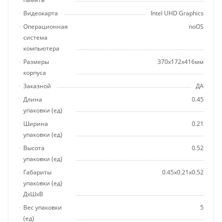
Видеокарта
Intel UHD Graphics
Операционная
noOS
система
компьютера
Размеры
370x172x416мм
корпуса
Заказной
ДА
Длина
0.45
упаковки (ед)
Ширина
0.21
упаковки (ед)
Высота
0.52
упаковки (ед)
Габариты
0.45x0.21x0.52
упаковки (ед)
ДхШхВ
Вес упаковки
5
(ед)