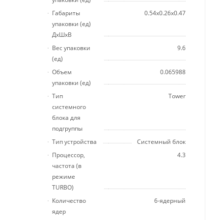
Габариты
0.54x0.26x0.47
упаковки (ед)
ДхШхВ
Вес упаковки
9.6
(ед)
Объем
0.065988
упаковки (ед)
Тип
Tower
системного
блока для
подгруппы
Тип устройства
Системный блок
Процессор,
4.3
частота (в
режиме
TURBO)
Количество
6-ядерный
ядер