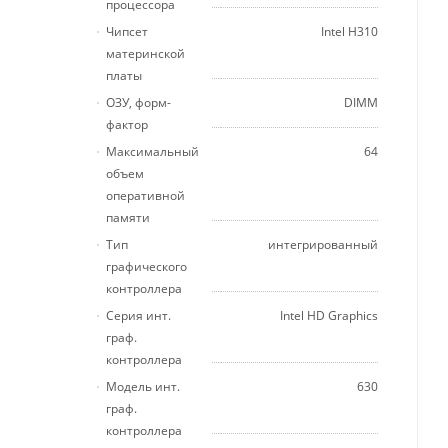
процессора
Чипсет
Intel H310
материнской
платы
ОЗУ, форм-
DIMM
фактор
Максимальный
64
объем
оперативной
памяти
Тип
интегрированный
графического
контроллера
Серия инт.
Intel HD Graphics
граф.
контроллера
Модель инт.
630
граф.
контроллера