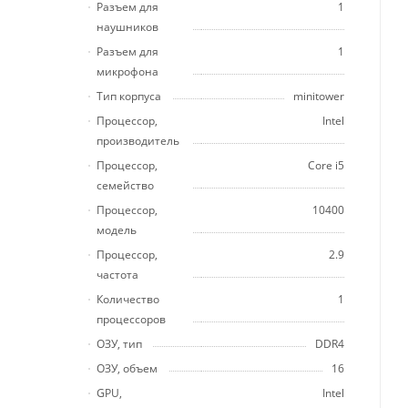
Разъем для
1
наушников
Разъем для
1
микрофона
Тип корпуса
minitower
Процессор,
Intel
производитель
Процессор,
Core i5
семейство
Процессор,
10400
модель
Процессор,
2.9
частота
Количество
1
процессоров
ОЗУ, тип
DDR4
ОЗУ, объем
16
GPU,
Intel