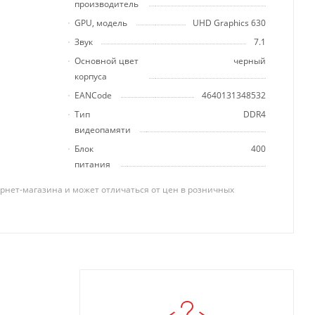
производитель
GPU, модель
UHD Graphics 630
Звук
7.1
Основной цвет
черный
корпуса
EANCode
4640131348532
Тип
DDR4
видеопамяти
Блок
400
питания
рнет-магазина и может отличаться от цен в розничных