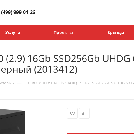
 (499) 999-01-26
Услуги
Проекты
Бренды
00 (2.9) 16Gb SSD256Gb UHDG
 черный (2013412)
—
ьютеры
ПК IRU 310H3SE MT i5 10400 (2.9) 16Gb SSD256Gb UHDG 630 