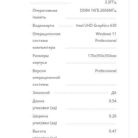
2.9ГГц
Оперативная
DDR4 16ГБ 2666МГц
память
Видеокарта
Intel UHD Graphics 630
Операционная
Windows 11
система
Professional
компьютера
Размеры
170x350x350мм
корпуса
Версия
Professional
операционной
системы
Заказной
ДА
Длина
0.54
упаковки (ед)
Ширина
0.26
упаковки (ед)
Высота
0.47
упаковки (ед)