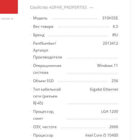
Свойство ADPAR_PROPERTIES
—
Модель
310H3SE
 вами и
Вес товара
6.5
Бренд
IRU
PartNumber/
2013412
Артикул
Производителя
Операционная
Windows 11
система
Объем SSD
256
Тип кабельной
Gigabit Ethernet
сети (разъем
RJ-45)
Процессор,
LGA 1200
сокет
ОЗУ, частота
2666
Процессор
Intel Core i5 10400