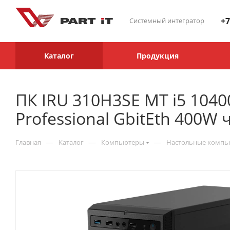
+7
Системный интегратор
Каталог
Продукция
ПК IRU 310H3SE MT i5 104
Professional GbitEth 400W
—
—
—
Главная
Каталог
Компьютеры
Настольные комп