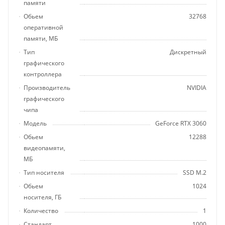
памяти
Обьем
32768
оперативной
памяти, МБ
Тип
Дискретный
графического
контроллера
Производитель
NVIDIA
графического
чипа
Модель
GeForce RTX 3060
Обьем
12288
видеопамяти,
МБ
Тип носителя
SSD M.2
Обьем
1024
носителя, ГБ
Количество
1
Стандарт
1000