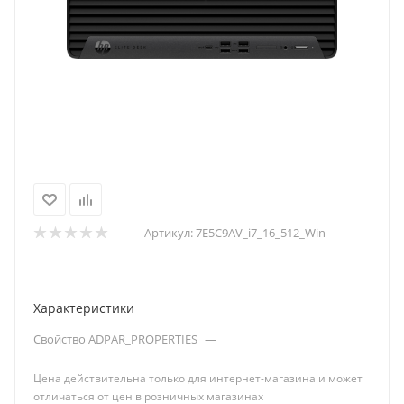
Артикул:
7E5C9AV_i7_16_512_Win
Характеристики
Свойство ADPAR_PROPERTIES
—
Цена действительна только для интернет-магазина и может
отличаться от цен в розничных магазинах