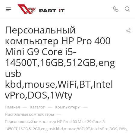
Персональный
компьютер HP Pro 400
Mini G9 Core i5-
14500T,16GB,512GB,eng
usb
kbd,mouse,WiFi,BT,Intel
vPro,DOS,1Wty
—
—
—
Главная
Каталог
Компьютеры
—
Настольные компьютеры
Персональный компьютер HP Pro 400 Mini G9 Core i5-
14500T,16GB,512GB,eng usb kbd,mouse,WiFi,BT,Intel vPro,DOS,1Wty