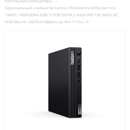
—
Настольные компьютеры
Персональный компьютер Lenovo ThinkCentre M70q Gen 4 i5-
13400T, 16GB DDR4-3200, 512GB SSD M.2, Intel UHD 730, WiFi6, BT,
VESA Mount, USB RUS KB&Mouse, Win 11 Pro, 1Y