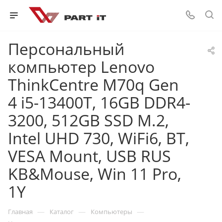
Персональный
компьютер Lenovo
ThinkCentre M70q Gen
4 i5-13400T, 16GB DDR4-
3200, 512GB SSD M.2,
Intel UHD 730, WiFi6, BT,
VESA Mount, USB RUS
KB&Mouse, Win 11 Pro,
1Y
—
—
—
Главная
Каталог
Компьютеры