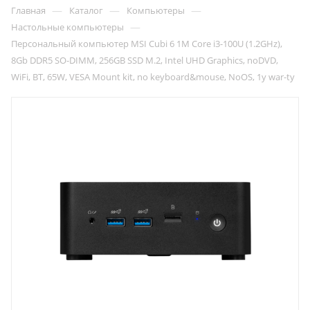
—
—
—
Главная
Каталог
Компьютеры
—
Настольные компьютеры
Персональный компьютер MSI Cubi 6 1M Core i3-100U (1.2GHz),
8Gb DDR5 SO-DIMM, 256GB SSD M.2, Intel UHD Graphics, noDVD,
WiFi, BT, 65W, VESA Mount kit, no keyboard&mouse, NoOS, 1y war-ty