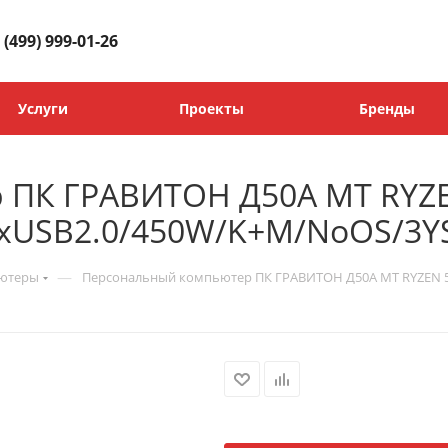
 (499) 999-01-26
Услуги
Проекты
Бренды
 ПК ГРАВИТОН Д50А MT RYZ
2xUSB2.0/450W/K+M/NoOS/3Y
—
ьютеры
Персональный компьютер ПК ГРАВИТОН Д50А MT RYZEN 5