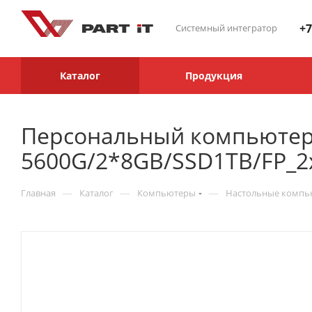
+7
Системный интегратор
Каталог
Продукция
Персональный компьютер
5600G/2*8GB/SSD1TB/FP_
—
—
—
Главная
Каталог
Компьютеры
Настольные комп