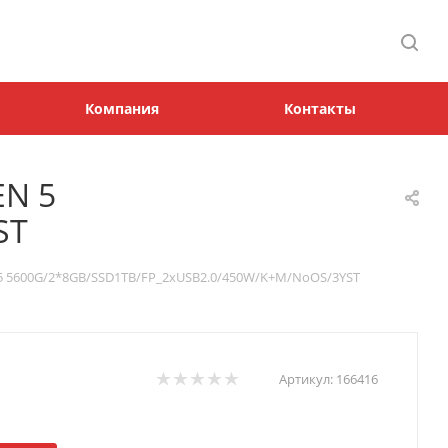
Компания
Контакты
EN 5
ST
 5600G/2*8GB/SSD1TB/FP_2xUSB2.0/450W/K+M/NoOS/3YST
Артикул:
166416