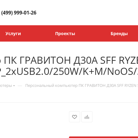
 (499) 999-01-26
Услуги
Проекты
Бренды
 ПК ГРАВИТОН Д30А SFF RYZ
P_2xUSB2.0/250W/K+M/NoOS/
—
ьютеры
Персональный компьютер ПК ГРАВИТОН Д30А SFF RYZEN 