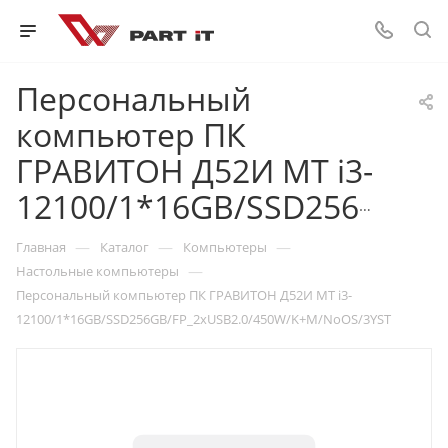
Персональный
компьютер ПК
ГРАВИТОН Д52И MT i3-
12100/1*16GB/SSD256GB/FP_2xUSB2.0/450W/K+M/NoOS/3YST
—
—
—
Главная
Каталог
Компьютеры
—
Настольные компьютеры
Персональный компьютер ПК ГРАВИТОН Д52И MT i3-
12100/1*16GB/SSD256GB/FP_2xUSB2.0/450W/K+M/NoOS/3YST