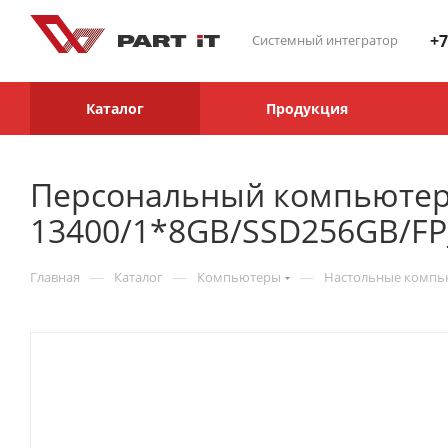
+7
Системный интегратор
Каталог
Продукция
Персональный компьютер 
13400/1*8GB/SSD256GB/F
—
—
—
Главная
Каталог
Компьютеры
Настольные комп