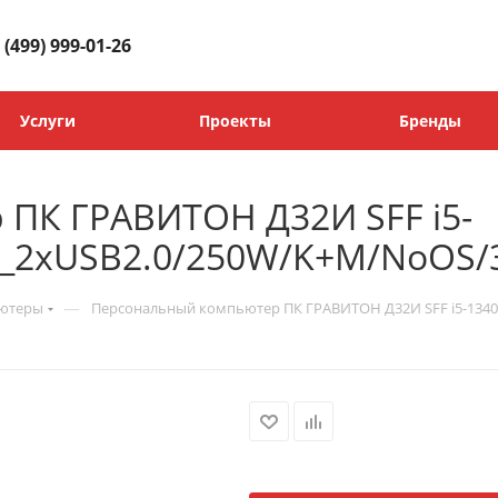
 (499) 999-01-26
Услуги
Проекты
Бренды
ПК ГРАВИТОН Д32И SFF i5-
P_2xUSB2.0/250W/K+M/NoOS/
—
ьютеры
Персональный компьютер ПК ГРАВИТОН Д32И SFF i5-134