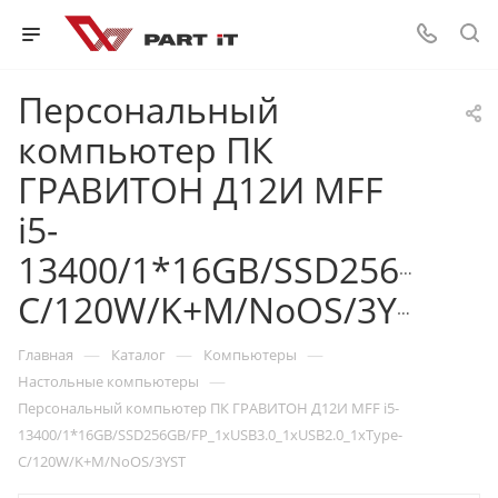
Персональный
компьютер ПК
ГРАВИТОН Д12И MFF
i5-
13400/1*16GB/SSD256GB/FP
C/120W/K+M/NoOS/3YST
—
—
—
Главная
Каталог
Компьютеры
—
Настольные компьютеры
Персональный компьютер ПК ГРАВИТОН Д12И MFF i5-
13400/1*16GB/SSD256GB/FP_1xUSB3.0_1xUSB2.0_1xType-
C/120W/K+M/NoOS/3YST