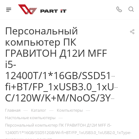
Персональный
компьютер ПК
ГРАВИТОН Д12И MFF
i5-
12400T/1*16GB/SSD512GB/W
fi+BT/FP_1xUSB3.0_1xUSB2.
C/120W/K+M/NoOS/3YST
—
—
—
Главная
Каталог
Компьютеры
—
Настольные компьютеры
Персональный компьютер ПК ГРАВИТОН Д12И MFF i5-
12400T/1*16GB/SSD512GB/Wi-fi+BT/FP_1xUSB3.0_1xUSB2.0_1xType-