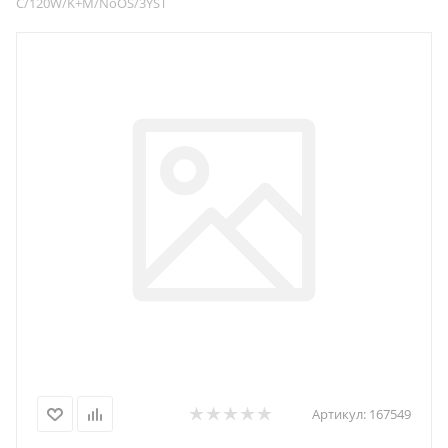
C/120W/K+M/NoOS/3YST
Артикул:
167549