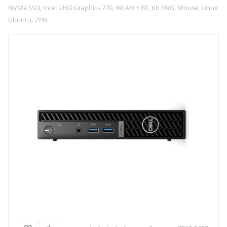
NVMe SSD, Intel UHD Graphics 770, WLAN + BT, Kb ENG, Mouse, Linux
Ubuntu, 2YW