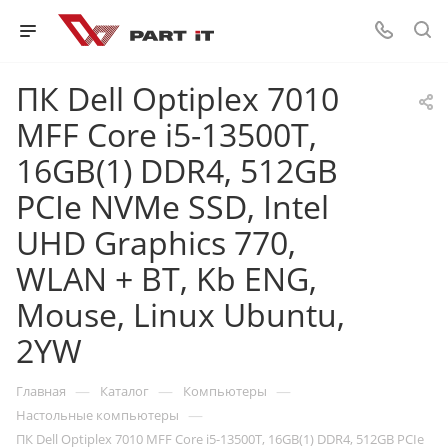
ПК Dell Optiplex 7010
MFF Core i5-13500T,
16GB(1) DDR4, 512GB
PCIe NVMe SSD, Intel
UHD Graphics 770,
WLAN + BT, Kb ENG,
Mouse, Linux Ubuntu,
2YW
—
—
—
Главная
Каталог
Компьютеры
—
Настольные компьютеры
ПК Dell Optiplex 7010 MFF Core i5-13500T, 16GB(1) DDR4, 512GB PCIe