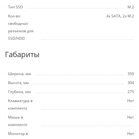
Тип SSD
M.2
Кол-во
4х SATA, 2х M.2
свободных
разъемов для
SSD/HDD
Габариты
Ширина, мм
350
Высота, мм
304
Глубина, мм
275
Клавиатура в
Нет
комплекте
Мышь в
Нет
комплекте
Монитор в
Нет