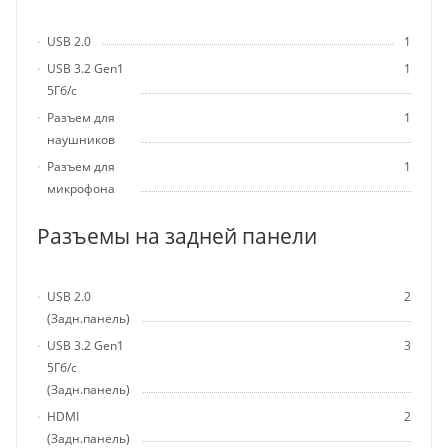
USB 2.0
1
USB 3.2 Gen1
1
5Гб/с
Разъем для
1
наушников
Разъем для
1
микрофона
Разъемы на задней панели
USB 2.0
2
(Задн.панель)
USB 3.2 Gen1
3
5Гб/с
(Задн.панель)
HDMI
2
(Задн.панель)