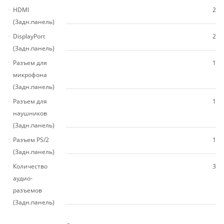
HDMI
2
(Задн.панель)
DisplayPort
2
(Задн.панель)
Разъем для
1
микрофона
(Задн.панель)
Разъем для
1
наушников
(Задн.панель)
Разъем PS/2
1
(Задн.панель)
Количество
3
аудио-
разъемов
(Задн.панель)