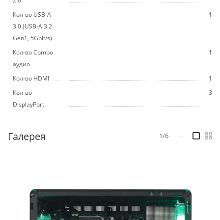
2.0
Кол-во USB-A
1
3.0 (USB-A 3.2
Gen1, 5Gbit/s)
Кол-во Combo
1
аудио
Кол-во HDMI
1
Кол-во
3
DisplayPort
Галерея
1/6
—