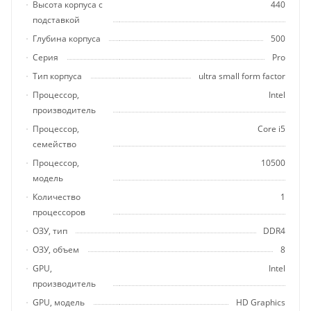
Высота корпуса с
440
подставкой
Глубина корпуса
500
Серия
Pro
Тип корпуса
ultra small form factor
Процессор,
Intel
производитель
Процессор,
Core i5
семейство
Процессор,
10500
модель
Количество
1
процессоров
ОЗУ, тип
DDR4
ОЗУ, объем
8
GPU,
Intel
производитель
GPU, модель
HD Graphics