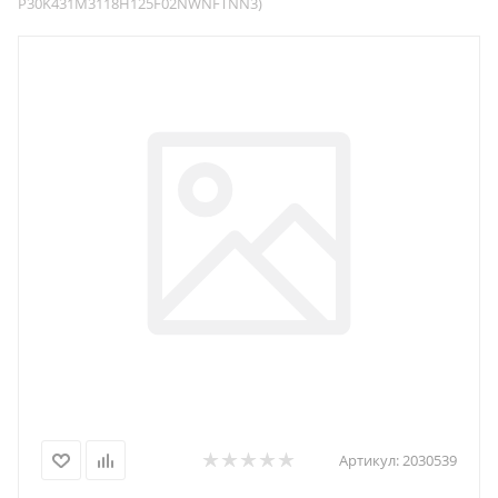
P30K431M3118H125F02NWNFTNN3)
Артикул:
2030539