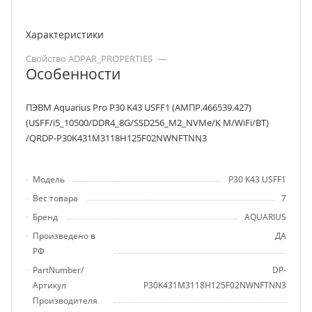
Характеристики
Свойство ADPAR_PROPERTIES
—
Особенности
ПЭВМ Aquarius Pro P30 K43 USFF1 (АМПР.466539.427)
(USFF/i5_10500/DDR4_8G/SSD256_M2_NVMe/K M/WiFi/BT)
/QRDP-P30K431M3118H125F02NWNFTNN3
Модель
P30 K43 USFF1
Вес товара
7
Бренд
AQUARIUS
Произведено в
ДА
РФ
PartNumber/
DP-
Артикул
P30K431M3118H125F02NWNFTNN3
Производителя