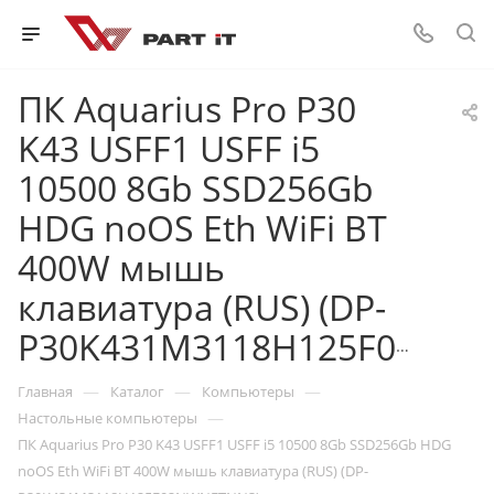
ПК Aquarius Pro P30
K43 USFF1 USFF i5
10500 8Gb SSD256Gb
HDG noOS Eth WiFi BT
400W мышь
клавиатура (RUS) (DP-
P30K431M3118H125F02NWNFTNN3)
—
—
—
Главная
Каталог
Компьютеры
—
Настольные компьютеры
ПК Aquarius Pro P30 K43 USFF1 USFF i5 10500 8Gb SSD256Gb HDG
noOS Eth WiFi BT 400W мышь клавиатура (RUS) (DP-