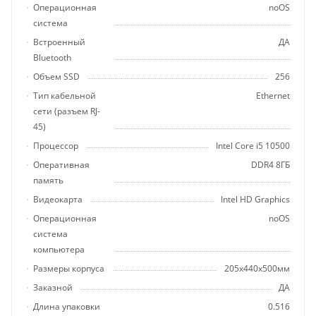
Операционная
noOS
система
Встроенный
ДА
Bluetooth
Объем SSD
256
Тип кабельной
Ethernet
сети (разъем RJ-
45)
Процессор
Intel Core i5 10500
Оперативная
DDR4 8ГБ
память
Видеокарта
Intel HD Graphics
Операционная
noOS
система
компьютера
Размеры корпуса
205x440x500мм
Заказной
ДА
Длина упаковки
0.516