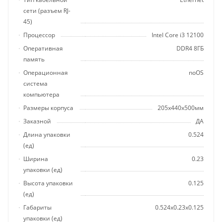
сети (разъем RJ-
45)
Процессор
Intel Core i3 12100
Оперативная
DDR4 8ГБ
память
Операционная
noOS
система
компьютера
Размеры корпуса
205x440x500мм
Заказной
ДА
Длина упаковки
0.524
(ед)
Ширина
0.23
упаковки (ед)
Высота упаковки
0.125
(ед)
Габариты
0.524x0.23x0.125
упаковки (ед)