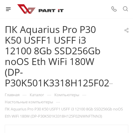
ПК Aquarius Pro P30
K50 USFF1 USFF i3
12100 8Gb SSD256Gb
noOS Eth WiFi 180W
(DP-
P30K501K3318H125F02NWNFTNN3)
—
—
—
Главная
Каталог
Компьютеры
—
Настольные компьютеры
ПК Aquarius Pro P30 K50 USFF1 USFF i3 12100 8Gb SSD256Gb noOS
Eth WiFi 180W (DP-P30K501K3318H125F02NWNFTNN3)