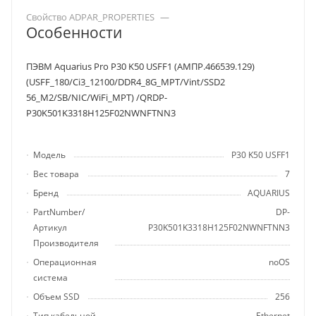
Свойство ADPAR_PROPERTIES
—
Особенности
ПЭВМ Aquarius Pro P30 K50 USFF1 (АМПР.466539.129)
(USFF_180/Ci3_12100/DDR4_8G_MPT/Vint/SSD2
56_M2/SB/NIC/WiFi_MPT) /QRDP-
P30K501K3318H125F02NWNFTNN3
Модель
P30 K50 USFF1
Вес товара
7
Бренд
AQUARIUS
PartNumber/
DP-
Артикул
P30K501K3318H125F02NWNFTNN3
Производителя
Операционная
noOS
система
Объем SSD
256
Тип кабельной
Ethernet