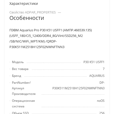
Характеристики
Свойство ADPAR_PROPERTIES
—
Особенности
ПЭВМ Aquarius Pro P30 K51 USFF1 (АМПР.466539.135)
(USFF_180/Ci5_12400/DDR4_8G/Vint/SSD256_M2
/SB/NIC/WiFi_MPT/KM) /QRDP-
P30K511M2518H125F02NWNFTNN3
Модель
P30 K51 USFF1
Вес товара
7
Бренд
AQUARIUS
PartNumber/
DP-
Артикул
P30K511M2518H125F02NWNFTNN3
Производителя
Операционная
noOS
система
Объем SSD
256