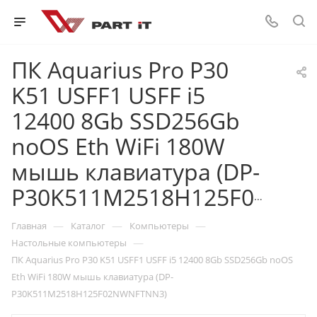
ПК Aquarius Pro P30
K51 USFF1 USFF i5
12400 8Gb SSD256Gb
noOS Eth WiFi 180W
мышь клавиатура (DP-
P30K511M2518H125F02NWNFTNN3)
—
—
—
Главная
Каталог
Компьютеры
—
Настольные компьютеры
ПК Aquarius Pro P30 K51 USFF1 USFF i5 12400 8Gb SSD256Gb noOS
Eth WiFi 180W мышь клавиатура (DP-
P30K511M2518H125F02NWNFTNN3)