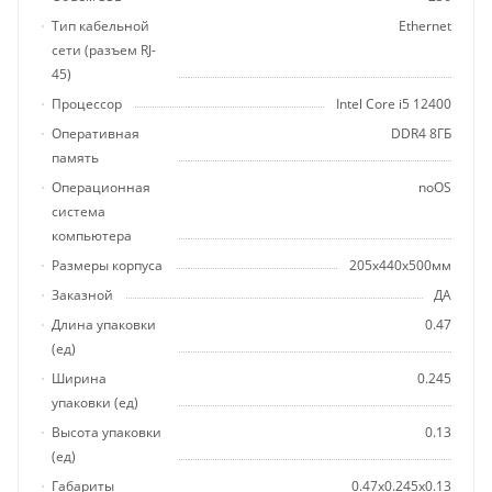
Тип кабельной
Ethernet
сети (разъем RJ-
45)
Процессор
Intel Core i5 12400
Оперативная
DDR4 8ГБ
память
Операционная
noOS
система
компьютера
Размеры корпуса
205x440x500мм
Заказной
ДА
Длина упаковки
0.47
(ед)
Ширина
0.245
упаковки (ед)
Высота упаковки
0.13
(ед)
Габариты
0.47x0.245x0.13