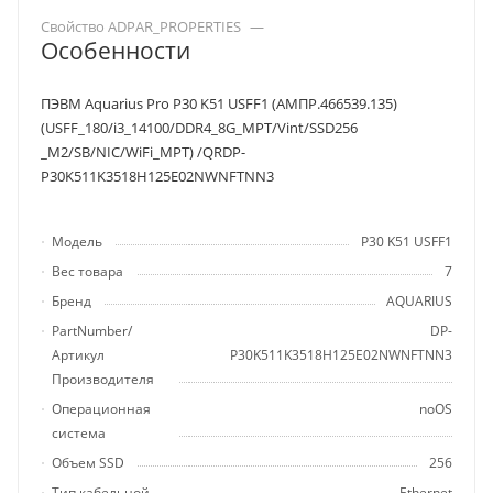
Свойство ADPAR_PROPERTIES
—
Особенности
ПЭВМ Aquarius Pro P30 K51 USFF1 (АМПР.466539.135)
(USFF_180/i3_14100/DDR4_8G_MPT/Vint/SSD256
_M2/SB/NIC/WiFi_MPT) /QRDP-
P30K511K3518H125E02NWNFTNN3
Модель
P30 K51 USFF1
Вес товара
7
Бренд
AQUARIUS
PartNumber/
DP-
Артикул
P30K511K3518H125E02NWNFTNN3
Производителя
Операционная
noOS
система
Объем SSD
256
Тип кабельной
Ethernet