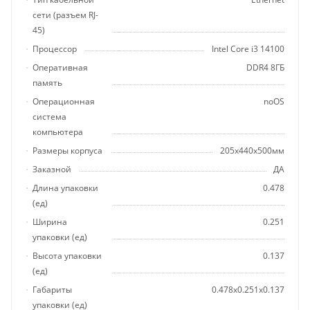
сети (разъем RJ-
45)
Процессор
Intel Core i3 14100
Оперативная
DDR4 8ГБ
память
Операционная
noOS
система
компьютера
Размеры корпуса
205x440x500мм
Заказной
ДА
Длина упаковки
0.478
(ед)
Ширина
0.251
упаковки (ед)
Высота упаковки
0.137
(ед)
Габариты
0.478x0.251x0.137
упаковки (ед)