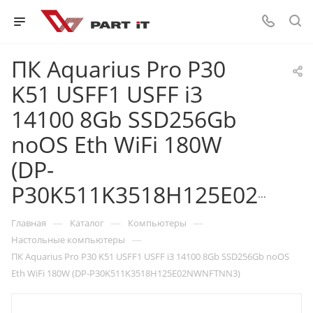
ПК Aquarius Pro P30
K51 USFF1 USFF i3
14100 8Gb SSD256Gb
noOS Eth WiFi 180W
(DP-
P30K511K3518H125E02NWNFTNN3)
—
—
—
Главная
Каталог
Компьютеры
—
Настольные компьютеры
ПК Aquarius Pro P30 K51 USFF1 USFF i3 14100 8Gb SSD256Gb noOS
Eth WiFi 180W (DP-P30K511K3518H125E02NWNFTNN3)