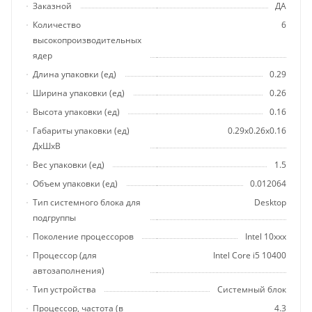
Заказной
ДА
Количество
6
высокопроизводительных
ядер
Длина упаковки (ед)
0.29
Ширина упаковки (ед)
0.26
Высота упаковки (ед)
0.16
Габариты упаковки (ед)
0.29x0.26x0.16
ДхШхВ
Вес упаковки (ед)
1.5
Объем упаковки (ед)
0.012064
Тип системного блока для
Desktop
подгруппы
Поколение процессоров
Intel 10xxx
Процессор (для
Intel Core i5 10400
автозаполнения)
Тип устройства
Системный блок
Процессор, частота (в
4.3