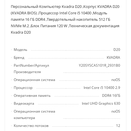
Персональный Компьютер Kvadra D20 ,Корпус KVADRA D20
(KVADRA BIOS) ,Процессор Intel Core i5 10400 ,Модуль
памяти 16 ГБ DDR4 ,Твердотельный накопитель 512 ГБ
NVMe M.2 ,Блок Питания 120 W ,Техническая документация
Kvadra D20
Модель
D20
Бренд
KVADRA
PartNumber/Артикул
Y20SYSCAS101R_2931B0
Производителя
Операционная система
noOS
Процессор
Intel Core i5 10400 2.9
Оперативная память
DDR4 16ГБ
Видеокарта
Intel UHD Graphics 630
Операционная система
noOS
компьютера
Количество потоков
12