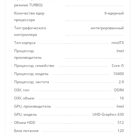
режиме TURBO)
Количество ядер
6-ядерный
процессора
Тип графического
интегрированный
контроллера
Тип корпуса
miniITX
Процессор,
Intel
производитель
Процессор, семейство
Core i5
Процессор, модель
10400
Процессор, частота
2.9
ОЗУ, тип
DDR4
ОЗУ, объем
16
GPU, производитель
Intel
GPU, модель
UHD Graphics 630
Объем HDD
512
Блок питания
120