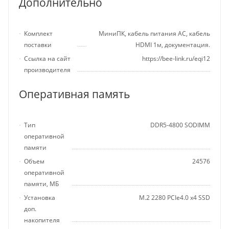
Дополнительно
Комплект
МиниПК, кабель питания AC, кабель
поставки
HDMI 1м, документация.
Ссылка на сайт
https://bee-link.ru/eqi12
производителя
Оперативная память
Тип
DDR5-4800 SODIMM
оперативной
памяти
Объем
24576
оперативной
памяти, МБ
Установка
M.2 2280 PCIe4.0 x4 SSD
доп.
накопителя