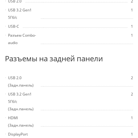
USB 2.0
2
USB 3.2 Gen1
1
5Гб/с
USB-C
1
Разъем Combo-
1
audio
Разъемы на задней панели
USB 2.0
2
(Задн.панель)
USB 3.2 Gen1
2
5Гб/с
(Задн.панель)
HDMI
1
(Задн.панель)
DisplayPort
1