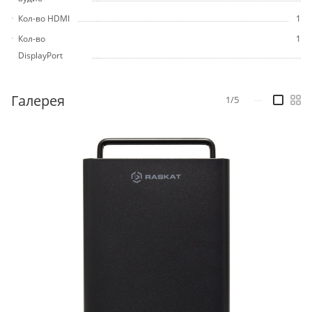
Кол-во HDMI
1
Кол-во
1
DisplayPort
Галерея
1/5
—