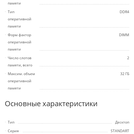
памяти
Тип
DDR4
оперативной
памяти
Форм фактор
DIMM
оперативной
памяти
Число слотов
2
памяти, всего
Максим. объем
32 ГБ
оперативной
памяти
Основные характеристики
Тип
Десктоп
Серия
STANDART