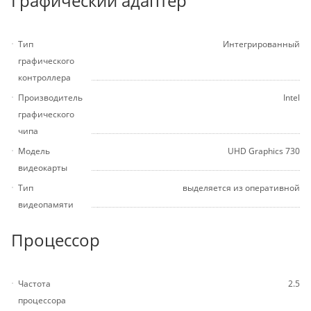
Графический адаптер
Тип
Интегрированный
графического
контроллера
Производитель
Intel
графического
чипа
Модель
UHD Graphics 730
видеокарты
Тип
выделяется из оперативной
видеопамяти
Процессор
Частота
2.5
процессора