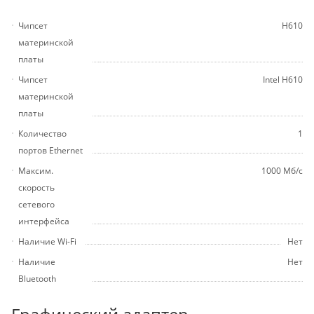
Чипсет
H610
материнской
платы
Чипсет
Intel H610
материнской
платы
Количество
1
портов Ethernet
Максим.
1000 Мб/с
скорость
сетевого
интерфейса
Наличие Wi-Fi
Нет
Наличие
Нет
Bluetooth