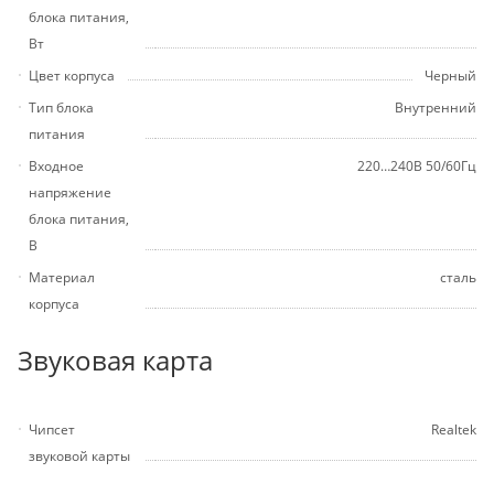
блока питания,
Вт
Цвет корпуса
Черный
Тип блока
Внутренний
питания
Входное
220…240В 50/60Гц
напряжение
блока питания,
В
Материал
сталь
корпуса
Звуковая карта
Чипсет
Realtek
звуковой карты