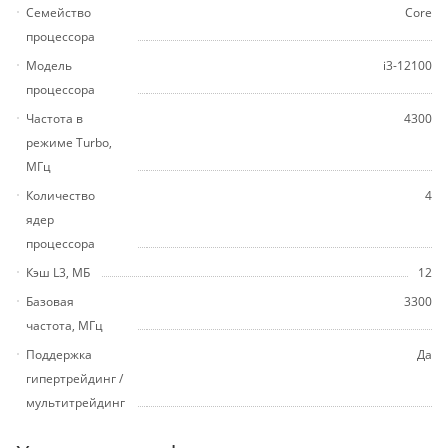
Семейство
Core
процессора
Модель
i3-12100
процессора
Частота в
4300
режиме Turbo,
МГц
Количество
4
ядер
процессора
Кэш L3, МБ
12
Базовая
3300
частота, МГц
Поддержка
Да
гипертрейдинг /
мультитрейдинг