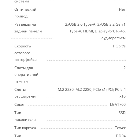
система
Оптический
Нет
привод
Разъемы на
2хUSB 2.0 Type-A, 3хUSB 3.2 Gen 1
задней панели
Type-A, HDMI, DisplayPort, RJ-45,
аудиоразъем
Скорость
1 Gbit/s
сетевого
интерфейса
Слоты для
2
оперативной
памяти
Слоты
М.2 2230; М.2 2280; PCIe x1; PCI; PCIe 4
расширения
x16
Сокет
LGA1700
Тип
SSD
накопителя
Тип корпуса
Tower
Тип
DDR4