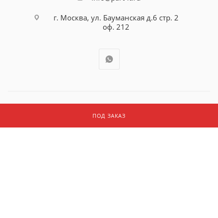
г. Москва, ул. Бауманская д.6 стр. 2
оф. 212
ПОД ЗАКАЗ
2026 © ООО "ПАРТ АЙТИ"
Быстро с 1С-Битрикс
Разработано в
Нетекс