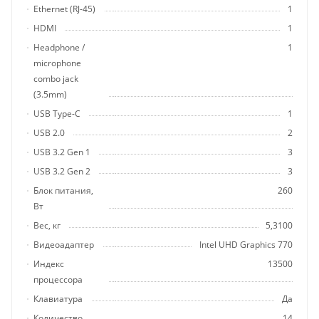
Ethernet (RJ-45)
1
HDMI
1
Headphone /
1
microphone
combo jack
(3.5mm)
USB Type-C
1
USB 2.0
2
USB 3.2 Gen 1
3
USB 3.2 Gen 2
3
Блок питания,
260
Вт
Вес, кг
5,3100
Видеоадаптер
Intel UHD Graphics 770
Индекс
13500
процессора
Клавиатура
Да
Количество
14