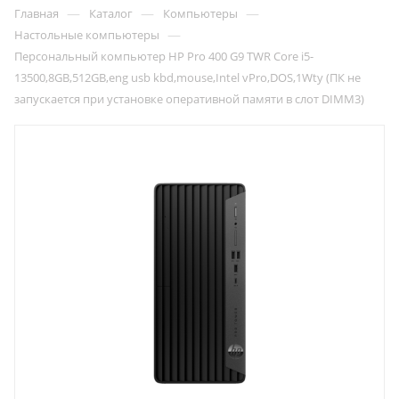
—
—
—
Главная
Каталог
Компьютеры
—
Настольные компьютеры
Персональный компьютер HP Pro 400 G9 TWR Core i5-
13500,8GB,512GB,eng usb kbd,mouse,Intel vPro,DOS,1Wty (ПК не
запускается при установке оперативной памяти в слот DIMM3)