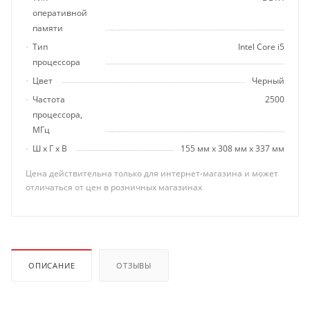
оперативной
памяти
Тип
Intel Core i5
процессора
Цвет
Черный
Частота
2500
процессора,
МГц
Ш х Г х В
155 мм х 308 мм х 337 мм
Цена действительна только для интернет-магазина и может
отличаться от цен в розничных магазинах
ОПИСАНИЕ
ОТЗЫВЫ