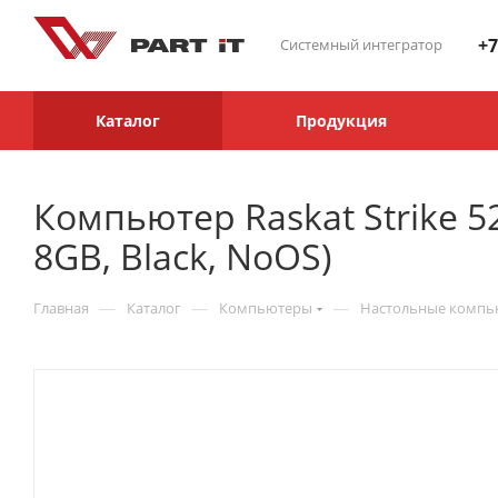
+7
Системный интегратор
Каталог
Продукция
Компьютер Raskat Strike 5
8GB, Black, NoOS)
—
—
—
Главная
Каталог
Компьютеры
Настольные комп