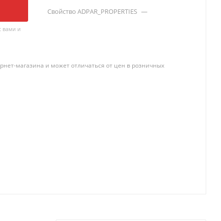
Свойство ADPAR_PROPERTIES
—
 вами и
рнет-магазина и может отличаться от цен в розничных