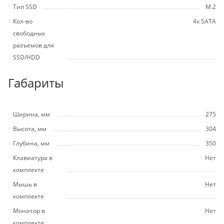
Тип SSD
M.2
Кол-во
4х SATA
свободных
разъемов для
SSD/HDD
Габариты
Ширина, мм
275
Высота, мм
304
Глубина, мм
350
Клавиатура в
Нет
комплекте
Мышь в
Нет
комплекте
Монитор в
Нет
комплекте