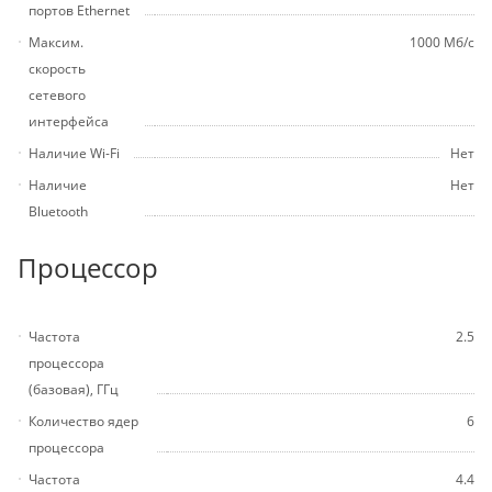
портов Ethernet
Максим.
1000 Мб/с
скорость
сетевого
интерфейса
Наличие Wi-Fi
Нет
Наличие
Нет
Bluetooth
Процессор
Частота
2.5
процессора
(базовая), ГГц
Количество ядер
6
процессора
Частота
4.4