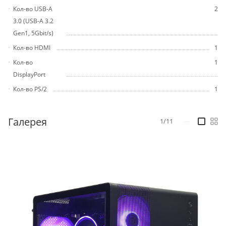
Кол-во USB-A
2
3.0 (USB-A 3.2
Gen1, 5Gbit/s)
Кол-во HDMI
1
Кол-во
1
DisplayPort
Кол-во PS/2
1
Галерея
1/11
—