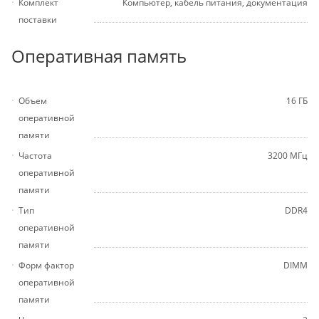
Комплект
Компьютер, кабель питания, документация
поставки
Оперативная память
Объем
16 ГБ
оперативной
памяти
Частота
3200 МГц
оперативной
памяти
Тип
DDR4
оперативной
памяти
Форм фактор
DIMM
оперативной
памяти