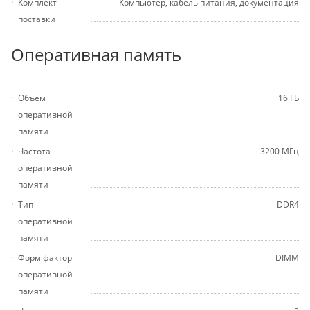
Комплект
Компьютер, кабель питания, документация
поставки
Оперативная память
Объем
16 ГБ
оперативной
памяти
Частота
3200 МГц
оперативной
памяти
Тип
DDR4
оперативной
памяти
Форм фактор
DIMM
оперативной
памяти