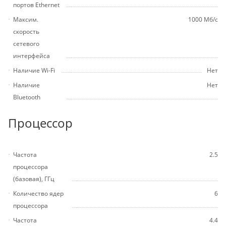
портов Ethernet
Максим.
1000 Мб/с
скорость
сетевого
интерфейса
Наличие Wi-Fi
Нет
Наличие
Нет
Bluetooth
Процессор
Частота
2.5
процессора
(базовая), ГГц
Количество ядер
6
процессора
Частота
4.4