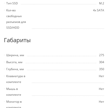
Тип SSD
M.2
Кол-во
4х SATA
свободных
разъемов для
SSD/HDD
Габариты
Ширина, мм
275
Высота, мм
304
Глубина, мм
350
Клавиатура в
Нет
комплекте
Мышь в
Нет
комплекте
Монитор в
Нет
комплекте