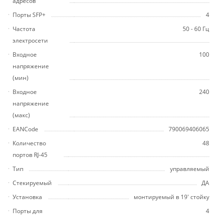
адресов
Порты SFP+
4
Частота
50 - 60 Гц
электросети
Входное
100
напряжение
(мин)
Входное
240
напряжение
(макс)
EANCode
790069406065
Количество
48
портов RJ-45
Тип
управляемый
Стекируемый
ДА
Установка
монтируемый в 19' стойку
Порты для
4