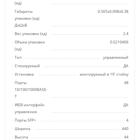
(ед)
Габариты
0.565x0.098x0.38
упаковки (ед)
ДхШхВ
Вес упаковки (ед)
2.4
Объем упаковки
0.0210406
(ед)
Тип
управляемый
Стекируемый
ДА
Установка
монтируемый в 19' стойку
Порты
48
10/100/1000BASE-
T
WEB-интерфейс
ДА
управления
Порты SFP+
4
Ширина
440
Высота
44