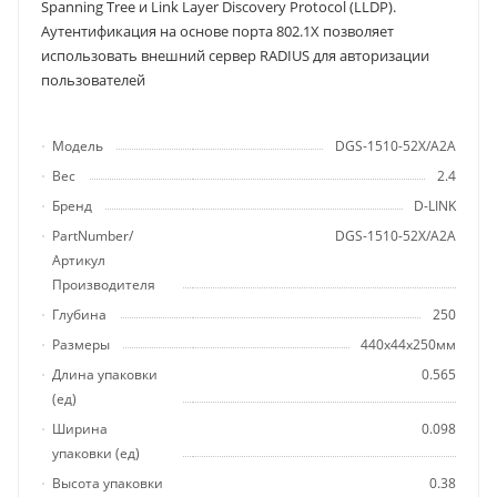
Spanning Tree и Link Layer Discovery Protocol (LLDP).
Аутентификация на основе порта 802.1X позволяет
использовать внешний сервер RADIUS для авторизации
пользователей
Модель
DGS-1510-52X/A2A
Вес
2.4
Бренд
D-LINK
PartNumber/
DGS-1510-52X/A2A
Артикул
Производителя
Глубина
250
Размеры
440x44x250мм
Длина упаковки
0.565
(ед)
Ширина
0.098
упаковки (ед)
Высота упаковки
0.38