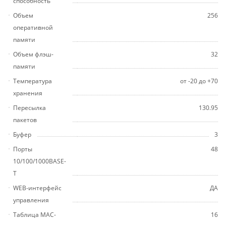
способность
Объем
256
оперативной
памяти
Объем флэш-
32
памяти
Температура
от -20 до +70
хранения
Пересылка
130.95
пакетов
Буфер
3
Порты
48
10/100/1000BASE-
T
WEB-интерфейс
ДА
управления
Таблица MAC-
16