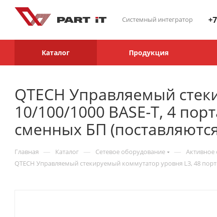
+7
Системный интегратор
Каталог
Продукция
QTECH Управляемый стеки
10/100/1000 BASE-T, 4 пор
сменных БП (поставляются
—
—
—
Главная
Каталог
Сетевое оборудование
Активное 
QTECH Управляемый стекируемый коммутатор уровня L3, 48 портов 