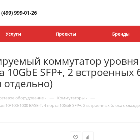
 (499) 999-01-26
Услуги
Проекты
Бренды
руемый коммутатор уровня L
та 10GbE SFP+, 2 встроенных
 отдельно)
—
—
сетевое оборудование
Коммутаторы
10/100/1000 BASE-T, 4 порта 10GbE SFP+, 2 встроенных блока охлажде