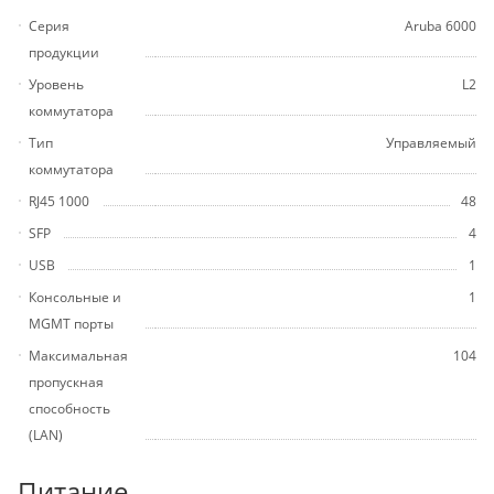
Серия
Aruba 6000
продукции
Уровень
L2
коммутатора
Тип
Управляемый
коммутатора
RJ45 1000
48
SFP
4
USB
1
Консольные и
1
MGMT порты
Максимальная
104
пропускная
способность
(LAN)
Питание