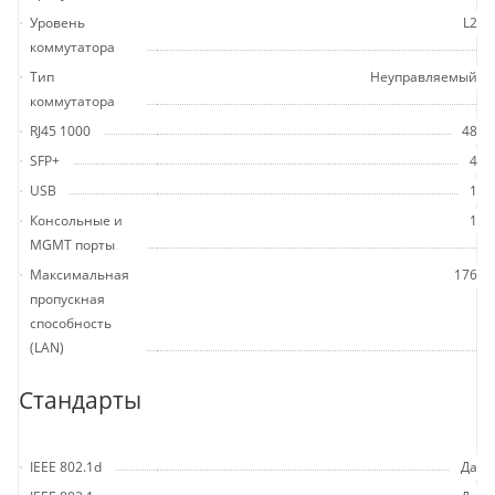
Уровень
L2
коммутатора
Тип
Неуправляемый
коммутатора
RJ45 1000
48
SFP+
4
USB
1
Консольные и
1
MGMT порты
Максимальная
176
пропускная
способность
(LAN)
Стандарты
IEEE 802.1d
Да