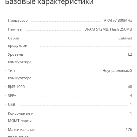
Базовые характеристики
Процессор
ARM v7 800MHz
Память
DRAM 512MB, Flash 256MB
Серия
Catalyst
продукции
Уровень
L2
коммутатора
Тип
Неуправляемый
коммутатора
RJ45 1000
48
SFP+
4
USB
1
Консольные и
1
MGMT порты
Максимальная
176
пропускная