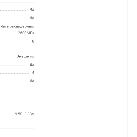
Да
Да
Четырехъядерный
2600МГц
8
Внешний
Да
4
Да
19.5В, 3.33А