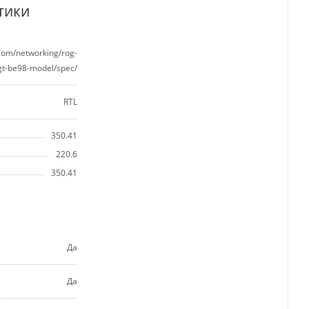
тики
.com/networking/rog-
gt-be98-model/spec/
RTL
350.41
220.6
350.41
Да
Да