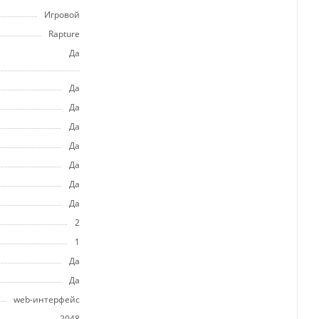
Игровой
Rapture
Да
Да
Да
Да
Да
Да
Да
Да
2
1
Да
Да
web-интерфейс
2048