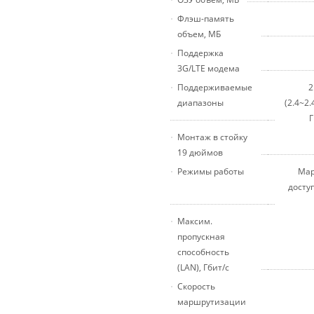
Флэш-память
объем, МБ
Поддержка
3G/LTE модема
Поддерживаемые
2
диапазоны
(2.4~2.
Г
Монтаж в стойку
19 дюймов
Режимы работы
Мар
досту
Максим.
пропускная
способность
(LAN), Гбит/с
Скорость
маршрутизации