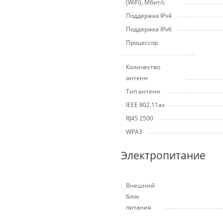
(WiFi), Мбит/с
Поддержка IPv4
Поддержка IPv6
Процессор
Количество
антенн
Тип антенн
IEEE 802.11ax
RJ45 2500
WPA3
Электропитание
Внешний
блок
питания