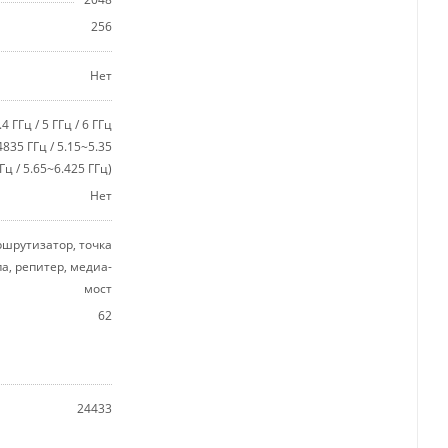
256
Нет
.4 ГГц / 5 ГГц / 6 ГГц
4835 ГГц / 5.15~5.35
Гц / 5.65~6.425 ГГц)
Нет
шрутизатор, точка
па, репитер, медиа-
мост
62
24433