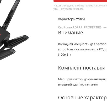
Наши менеджеры обязательно свяжутся с
уточнят условия заказа
Характеристики
Свойство ADPAR_PROPERTIES
—
Внимание
Выходная мощность для беспр
устройств, поставляемых в РФ, 
(100мВт)
Комплект поставки
Маршрутизатор, документация, к
внешний адаптер питания
Основные характер