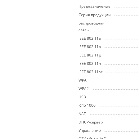
Предназначение
Серия продукции
Беспроводная
связь
IEEE 802.11a
IEEE 802.11b
IEEE 802.11g
IEEE 802.11n
IEEE 802.11ac
WPA
WPA2
USB
RJ45 1000
NAT
DHCP-сервер
Управление
ОЗУ объем, МБ