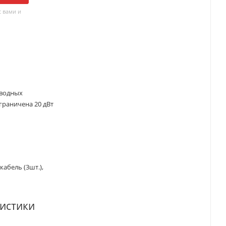
 вами и
оводных
ограничена 20 дВт
абель (3шт.),
истики