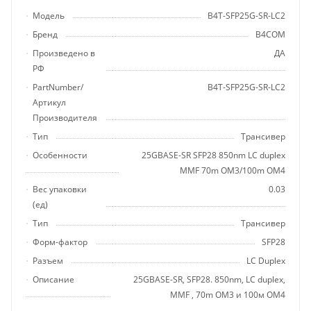
Модель
B4T-SFP25G-SR-LC2
Бренд
B4COM
Произведено в
ДА
РФ
PartNumber/
B4T-SFP25G-SR-LC2
Артикул
Производителя
Тип
Трансивер
Особенности
25GBASE-SR SFP28 850nm LC duplex
MMF 70m OM3/100m OM4
Вес упаковки
0.03
(ед)
Тип
Трансивер
Форм-фактор
SFP28
Разъем
LC Duplex
Описание
25GBASE-SR, SFP28. 850nm, LC duplex,
MMF , 70m OM3 и 100м OM4