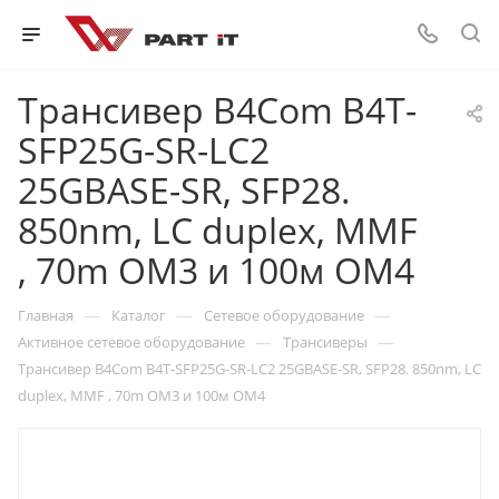
Трансивер B4Com B4T-
SFP25G-SR-LC2
25GBASE-SR, SFP28.
850nm, LC duplex, MMF
, 70m OM3 и 100м OM4
—
—
—
Главная
Каталог
Сетевое оборудование
—
—
Активное сетевое оборудование
Трансиверы
Трансивер B4Com B4T-SFP25G-SR-LC2 25GBASE-SR, SFP28. 850nm, LC
duplex, MMF , 70m OM3 и 100м OM4