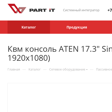
+7
Системный интегратор
Каталог
Продукция
Квм консоль ATEN 17.3" Sing
1920x1080)
—
—
—
Главная
Каталог
Сетевое оборудование
Пассивное