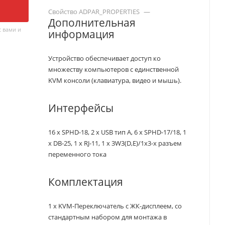
Свойство ADPAR_PROPERTIES
—
Дополнительная
 вами и
информация
Устройство обеспечивает доступ ко
множеству компьютеров с единственной
KVM консоли (клавиатура, видео и мышь).
Интерфейсы
16 x SPHD-18, 2 x USB тип A, 6 x SPHD-17/18, 1
x DB-25, 1 x RJ-11, 1 x 3W3(D,E)/1x3-х разъем
переменного тока
Комплектация
1 x KVM-Переключатель с ЖК-дисплеем, со
стандартным набором для монтажа в