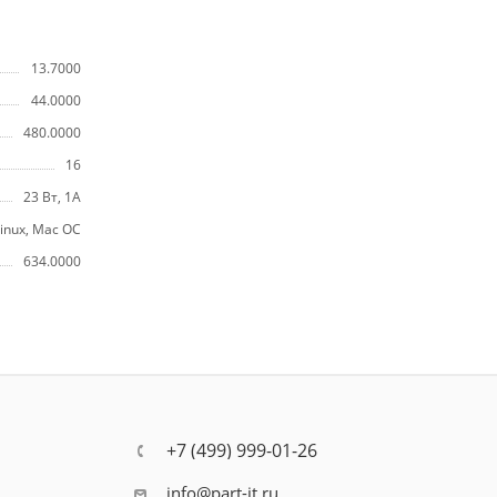
13.7000
44.0000
480.0000
16
23 Вт, 1А
inux, Mac OC
634.0000
+7 (499) 999-01-26
info@part-it.ru