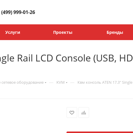
 (499) 999-01-26
Услуги
Проекты
Бренды
le Rail LCD Console (USB, HDM
—
—
 сетевое оборудование
KVM
Квм консоль ATEN 17.3" Single 