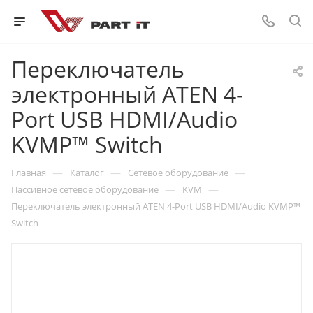
Переключатель
электронный ATEN 4-
Port USB HDMI/Audio
KVMP™ Switch
—
—
—
Главная
Каталог
Сетевое оборудование
—
—
Пассивное сетевое оборудование
KVM
Переключатель электронный ATEN 4-Port USB HDMI/Audio KVMP™
Switch